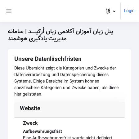
Zum Hauptinhalt
Login
Website-Übersicht
پنل زبان آموزان آکادمی زبان اُرکیـــــد | سامانه
مدیریت یادگیری هوشمند
Unsere Datenlöschfristen
Diese Übersicht zeigt die Kategorien und Zwecke der
Datenverarbeitung und Datenspeicherung dieses
Systems. Einige Bereiche im System können
spezifischere Kategorien und Zwecke haben, als diese
hier gelisteten.
Website
Zweck
Aufbewahrungsfrist
Eine Aufbewahrungsfrist wurde nicht definiert